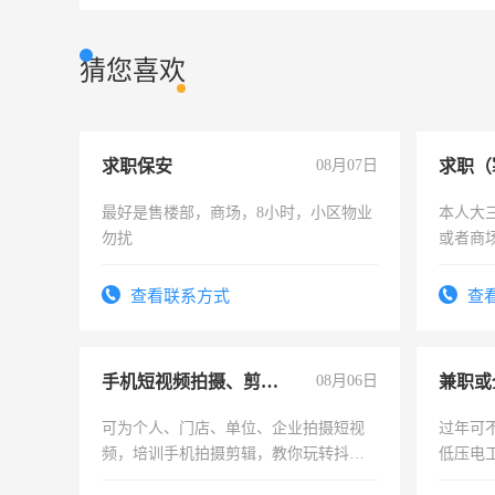
猜您喜欢
求职保安
08月07日
求职（
最好是售楼部，商场，8小时，小区物业
本人大
勿扰
或者商
查看联系方式
查
手机短视频拍摄、剪辑、抖音快手
08月06日
可为个人、门店、单位、企业拍摄短视
过年可
频，培训手机拍摄剪辑，教你玩转抖音
低压电
可为个人、门店、单位、企业拍摄短视