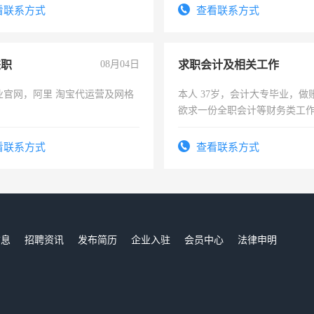
务，财务咨询等业务。欲求兼
看联系方式
查看联系方式
作
兼职
08月04日
求职会计及相关工作
业官网，阿里 淘宝代运营及网格
本人 37岁，会计大专毕业，做
欲求一份全职会计等财务类工
计证
看联系方式
查看联系方式
信息
招聘资讯
发布简历
企业入驻
会员中心
法律申明
们