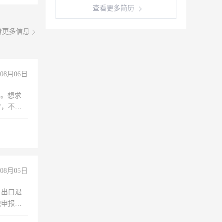
查看更多简历
看更多信息
08月06日
年。想求
苦，不怕
08月05日
，出口退
税申报、
理乱账业