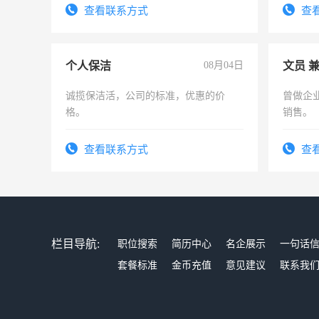
频，培训手机拍摄剪辑，教你玩转抖
查看联系方式
查
音！你也可以成为拍摄达人！你也可以
成为拍摄达人！
个人保洁
08月04日
文员 
诚揽保洁活，公司的标准，优惠的价
曾做企
格。
销售。
查看联系方式
查
栏目导航:
职位搜索
简历中心
名企展示
一句话
套餐标准
金币充值
意见建议
联系我