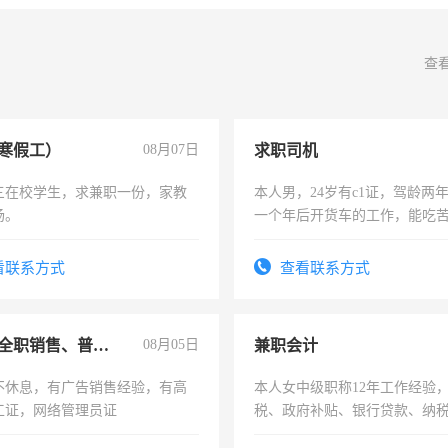
查
寒假工）
08月07日
求职司机
三在校学生，求兼职一份，家教
本人男，24岁有c1证，驾龄两
场。
一个年后开货车的工作，能吃
加班。
看联系方式
查看联系方式
兼职或全职销售、普工、维修
08月05日
兼职会计
不休息，有广告销售经验，有高
本人女中级职称12年工作经验
工证，网络管理员证
税、政府补贴、银行贷款、纳
为各类公司策划，设建新账，