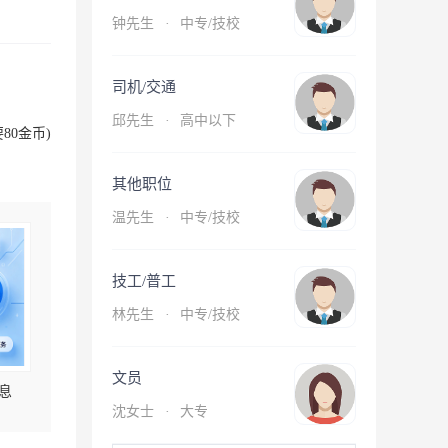
钟先生
·
中专/技校
司机/交通
邱先生
·
高中以下
80金币)
其他职位
温先生
·
中专/技校
技工/普工
林先生
·
中专/技校
文员
息
沈女士
·
大专