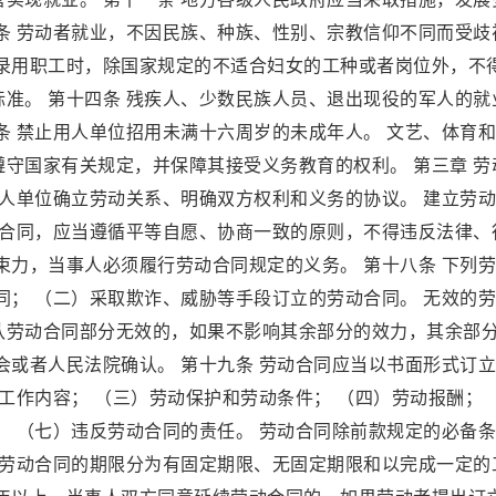
条 劳动者就业，不因民族、种族、性别、宗教信仰不同而受歧
在录用职工时，除国家规定的不适合妇女的工种或者岗位外，不
准。 第十四条 残疾人、少数民族人员、退出现役的军人的就
条 禁止用人单位招用未满十六周岁的未成年人。 文艺、体育
守国家有关规定，并保障其接受义务教育的权利。 第三章 劳
用人单位确立劳动关系、明确双方权利和义务的协议。 建立劳
动合同，应当遵循平等自愿、协商一致的原则，不得违反法律、
束力，当事人必须履行劳动合同规定的义务。 第十八条 下列
同； （二）采取欺诈、威胁等手段订立的劳动合同。 无效的
认劳动合同部分无效的，如果不影响其余部分的效力，其余部
会或者人民法院确认。 第十九条 劳动合同应当以书面形式订
）工作内容； （三）劳动保护和劳动条件； （四）劳动报酬；
； （七）违反劳动合同的责任。 劳动合同除前款规定的必备
 劳动合同的期限分为有固定期限、无固定期限和以完成一定的