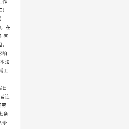
工作
三）
需
的，在
 有
因，
影响
反本法
常工
；
假日
动者连
按劳
七条
八条