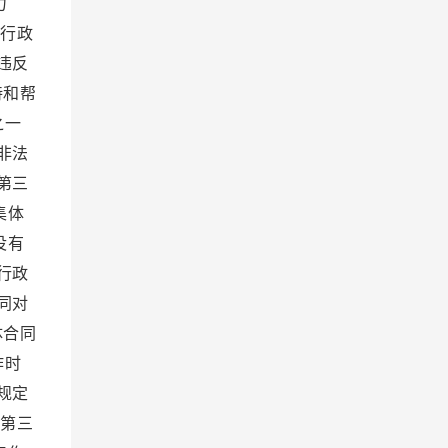
力
、行政
违反
持和帮
之一
非法
第三
集体
没有
行政
同对
体合同
作时
规定
 第三