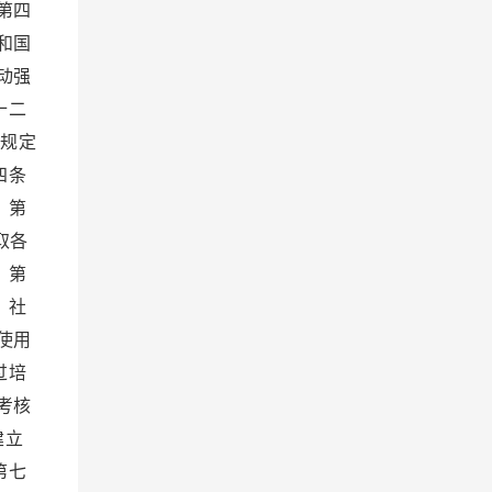
第四
和国
动强
十二
家规定
四条
 第
取各
 第
、社
使用
过培
考核
建立
第七