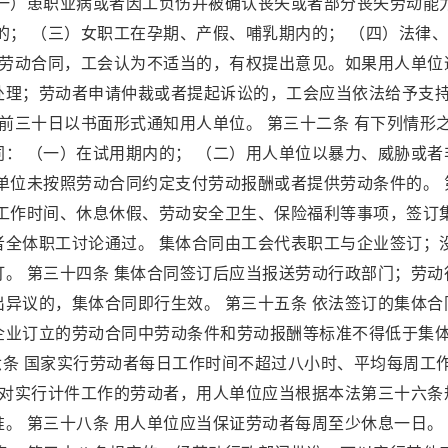
（一）患职业病或者因工负伤并被确认丧失或者部分丧失劳动能
的； （三）女职工在孕期、产假、哺乳期内的； （四）法律
除劳动合同，工会认为不适当的，有权提出意见。如果用人单位
处理；劳动者申请仲裁或者提起诉讼的，工会应当依法给予支
提前三十日以书面形式通知用人单位。 第三十二条 有下列情形
： （一）在试用期内的； （二）用人单位以暴力、威胁或者
单位未按照劳动合同约定支付劳动报酬或者提供劳动条件的。 
、工作时间、休息休假、劳动安全卫生、保险福利等事项，签订
者全体职工讨论通过。 集体合同由工会代表职工与企业签订；
。 第三十四条 集体合同签订后应当报送劳动行政部门；劳动
异议的，集体合同即行生效。 第三十五条 依法签订的集体合
企业订立的劳动合同中劳动条件和劳动报酬等标准不得低于集
十六条 国家实行劳动者每日工作时间不超过八小时、平均每周工
 对实行计件工作的劳动者，用人单位应当根据本法第三十六条
。 第三十八条 用人单位应当保证劳动者每周至少休息一日。