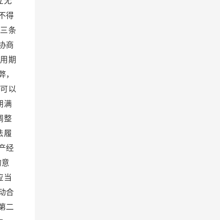
立无
不得
十三条
协商
试用期
弊，
位可以
期满
调整
法履
产经
的意
应当
动合
第二