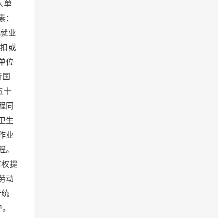
人单
素：
）就业
克扣或
单位
行国
五十
程同
卫生
作业
程。
有权提
劳动
行统
护。