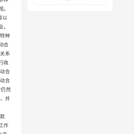
视。
得以
业，
和特种
动合
动关系
行政
劳动合
劳动合
分仍然
立，并
条款
工作