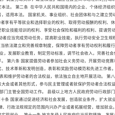
本法。 第二条 在中华人民共和国境内的企业、个体经济组
者，适用本法。 国家机关、事业组织、社会团体和与之建立劳
动者享有平等就业和选择职业的权利、取得劳动报酬的权利、
受职业技能培训的权利、享受社会保险和福利的权利、提请劳
劳动者应当完成劳动任务，提高职业技能，执行劳动安全卫生规
应当依法建立和完善规章制度，保障劳动者享有劳动权利和履
就业，发展职业教育，制定劳动标准，调节社会收入，完善社会
。 第六条 国家提倡劳动者参加社会义务劳动，开展劳动竞赛
究、技术革新和发明创造，表彰和奖励劳动模范和先进工作者。
代表和维护劳动者的合法权益，依法独立自主地开展活动。 第
表大会或者其他形式，参与民主管理或者就保护劳动者合法权
政部门主管全国劳动工作。 县级以上地方人民政府劳动行政部
 第十条 国家通过促进经济和社会发展，创造就业条件，扩大就
律、行政法规规定的范围内兴办产业或者拓展经营，增加就业。
实现就业。 第十一条 地方各级人民政府应当采取措施，发展