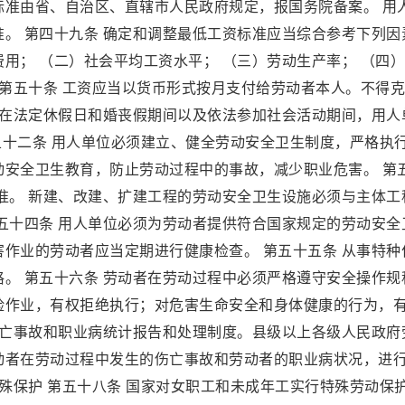
标准由省、自治区、直辖市人民政府规定，报国务院备案。 用
。 第四十九条 确定和调整最低工资标准应当综合参考下列因
用； （二）社会平均工资水平； （三）劳动生产率； （四
 第五十条 工资应当以货币形式按月支付给劳动者本人。不得
者在法定休假日和婚丧假期间以及依法参加社会活动期间，用人
第五十二条 用人单位必须建立、健全劳动安全卫生制度，严格执
动安全卫生教育，防止劳动过程中的事故，减少职业危害。 第
准。 新建、改建、扩建工程的劳动安全卫生设施必须与主体工
五十四条 用人单位必须为劳动者提供符合国家规定的劳动安全
作业的劳动者应当定期进行健康检查。 第五十五条 从事特种
。 第五十六条 劳动者在劳动过程中必须严格遵守安全操作规
险作业，有权拒绝执行；对危害生命安全和身体健康的行为，
伤亡事故和职业病统计报告和处理制度。县级以上各级人民政府
动者在劳动过程中发生的伤亡事故和劳动者的职业病状况，进
特殊保护 第五十八条 国家对女职工和未成年工实行特殊劳动保